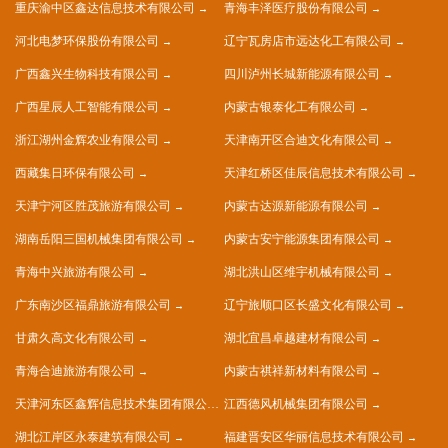
重庆渝中区鑫达信息技术有限公司
青海丰泽医疗股份有限公司
河北电梦环保股份有限公司
辽宁瓦房店市远达化工有限公司
广西鑫兴生物科技有限公司
四川泸州长城新能源有限公司
广西星辰人工智能有限公司
内蒙古银泰化工有限公司
浙江湖州金辉农业有限公司
天津南开区合迪文化有限公司
西藏集日环保有限公司
天津红桥区佳辰信息技术有限公司
天津宁河区胜茂旅游有限公司
内蒙古达源新能源有限公司
湖南岳阳三国机械集团有限公司
内蒙古安宁能源集团有限公司
青海中兴旅游有限公司
湖北洪山区维宇机械有限公司
广东南沙区福鼎旅游有限公司
辽宁旅顺口区长盛文化有限公司
甘肃久高文化有限公司
湖北宜昌卓越建材有限公司
青海合迪旅游有限公司
内蒙古祺祥新材料有限公司
天津河东区鑫辉信息技术集团有限公司
江西德风机械集团有限公司
湖北江岸区永泰建筑有限公司
福建晋安区华丽信息技术有限公司